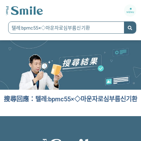
搜尋回應：텔레:bpmc55×◇마운자로심부름신기환
It seems we can't find what you're looking for.