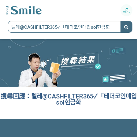
搜尋回應：텔레@CASHFILTER365✓「테더코인매입
sol현금화
It seems we can't find what you're looking for.