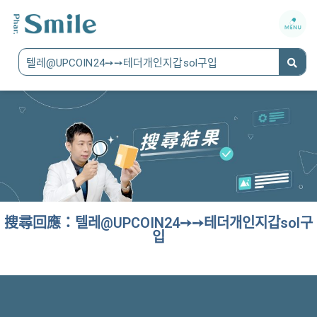
搜尋回應：텔레@UPCOIN24➙➙테더개인지갑sol구
입
It seems we can't find what you're looking for.