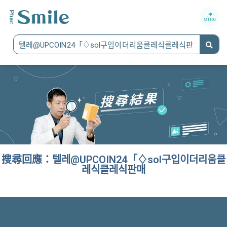
搜尋回應：텔레@UPCOIN24「♢sol구입이더리움클
레식클레식판매
It seems we can't find what you're looking for.