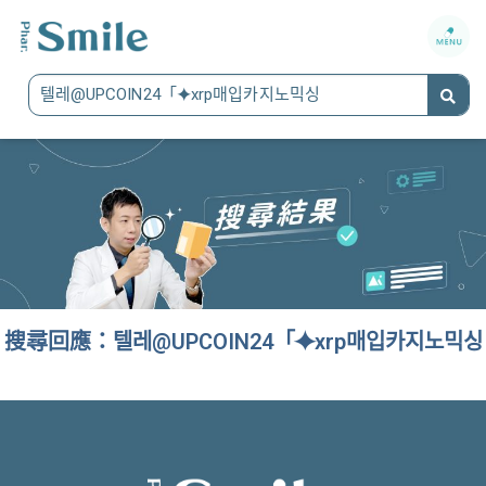
搜尋回應：텔레@UPCOIN24「⯌xrp매입카지노믹싱
It seems we can't find what you're looking for.