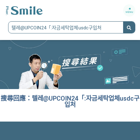
搜尋回應：텔레@UPCOIN24「:자금세탁업체usdc구
입처
It seems we can't find what you're looking for.