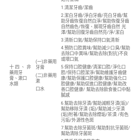
1.清潔牙齒/潔齒
2.潔白牙齒/淨白牙齒/亮白牙齒/幫
助牙齒恢復自然白淨/幫助恢復牙齒
自然齒色/恢復、展現牙齒自然 光
澤/幫助回復牙齒自然亮/淨/潔白
3.清新口氣/幫助保持口氣清新
4.預防口腔異味/幫助減少口臭/幫助
去除口中異味/幫助去除(對抗)不良
或壞口氣
(一)非藥用
5.保持口腔健康/清潔口腔/淨化口
十 四 、 非
牙膏
腔/保持口腔潔淨/幫助維護牙齒健
藥用牙
(二)非藥用
康/幫助保護口腔健康/幫助強化口
膏、漱口
漱
腔健康/幫助促進口腔健康/幫助改
水類
口水
善口腔健康/ 幫助去除飲食後口中黏
膩感
6.幫助去除牙漬/幫助減輕牙漬(垢)/
幫助移除牙漬 (垢)/幫助減少牙漬
(垢)附著/幫助去除煙垢/茶漬 /有色
污垢/外源性色斑
7.幫助去除牙菌斑/幫助對抗牙菌斑/
幫助清除牙菌斑