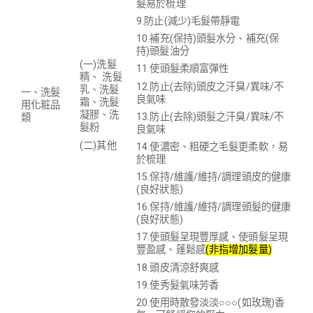
髮易於梳理
9.防止(減少)毛髮帶靜電
10.補充(保持)頭髮水分、補充(保
持)頭髮油分
(一)洗髮
11.使頭髮柔順富彈性
精、 洗髮
12.防止(去除)頭皮之汗臭/異味/不
乳、洗髮
一、
洗髮
良氣味
霜、洗髮
用化粧品
凝膠、洗
13.防止(去除)頭髮之汗臭/異味/不
類
髮粉
良氣味
(二)其他
14.使濃密、粗硬之毛髮更柔軟，易
於梳理
15.保持/維護/維持/調理頭皮的健康
(良好狀態)
16.保持/維護/維持/調理頭髮的健康
(良好狀態)
17.使頭髮呈現豐厚感、使頭髮呈現
豐盈感、蓬鬆感
(
非指增加髮量
)
18.頭皮清涼舒爽感
19.使秀髮氣味芳香
20.使用時散發淡淡○○○(如玫瑰)香