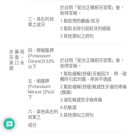
於註明「配合正確刷牙習慣」後，
始得宣稱。
三、具右列效
1.幫助預防齲齒/蛀牙
果之成分
2.幫助去除引起蛀牙的細菌
3.其他類似之詞句
四、檸檬酸鉀
非 藥 用
(Potassium
牙 膏 、
於註明「配合正確刷牙習慣」後，
Citrate)5.53%
漱 口 水
始得宣稱。
以下
類
1.幫助緩解(舒緩)牙齒因冷、熱、碰
觸所引起的酸、疼與不適感
五、硝酸鉀
(Potassium
2.幫助緩解(舒緩)敏感性牙齒的疼痛
Nitrate )5%以
(酸痛)
下
3.減低敏感性牙齒疼痛
4.抗敏感
六、其他具右列
5.其他類似之詞句
效果之
成分