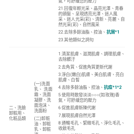
氣，可舒緩您的壓力
21.回復年輕光采、晶亮光澤、青春
的頭髮、呈現透亮光澤、迷人風
采、迷人光采(彩)、清新、亮麗、自
然光采(彩)、自然風采
22.去除多餘油脂、控油、
抗屑*1
23.其他類似之詞句
1.清潔肌膚、滋潤肌膚、調理肌膚、
去除髒汙
2.去角質、促進角質更新代謝
3.淨白(嫩白)肌膚、美白肌膚、亮白
肌膚、白皙
(一)洗面
4.去除多餘油脂、控油、
抗痘*1*2
乳、 洗面
霜、洗面
5.使用時散發淡淡○○○(如玫瑰)香
凝膠、洗
氣，可舒緩您的壓力
面泡沫、
6.促進肌膚新陳代謝
二、
洗臉
洗面粉
卸粧用、
7.展現肌膚自然光澤
(二)卸粧
化粧品
類
8.
通暢毛孔、緊緻毛孔、淨化毛孔、
油、卸粧
收斂毛孔
乳、卸粧