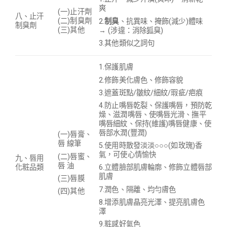
爽
(一)止汗劑
八、止汗
(二)制臭劑
2.
制臭
、抗異味、掩飾(減少)體味
制臭劑
(三)其他
→ (涉違：消除狐臭)
3.其他類似之詞句
1.保護肌膚
2.修飾美化膚色、修飾容貌
3.
遮蓋
斑點/皺紋/細紋/瑕疵/疤痕
4.防止嘴唇乾裂、保護嘴唇，預防乾
燥、滋潤嘴唇、使嘴唇光滑、撫平
嘴唇細紋、保持(維護)嘴唇健康、使
唇部水潤(豐潤)
(一)唇膏、
唇 線筆
5.使用時散發淡淡○○○(如玫瑰)香
氣，可使心情愉快
(二)唇蜜、
九、唇用
唇 油
6.立體臉部肌膚輪廓、修飾立體唇部
化粧品類
肌膚
(三)唇膜
7.潤色、隔離、均勻膚色
(四)其他
8.增添肌膚晶亮光澤、提亮肌膚色
澤
9.粧感好氣色