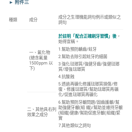
► 附件三
成分之生理機能詞句例示或類似之
種類
成分
詞句
於註明「配合正確刷牙習慣」後
，
始得宣稱。
1.幫助預防齲齒/蛀牙
一、氟化物
2.幫助去除引起蛀牙的細菌
(總含氟量
1500ppm 以
3.強化琺瑯質/強健牙齒/強健琺瑯
下)
質/增強琺瑯質
4.抗酸蝕
5.透過再礦化修護琺瑯質損傷/修
復、修護琺瑯質/幫助琺瑯質再礦
化/促進琺瑯質再礦化
6.幫助預防牙齦問題/固齒護齦/幫
助強健牙齦(組 織)/幫助並維持牙齦
二、其他具右列
(組織)健康/幫助促進牙齦(組織)緊
效果之成分
實
7.其他類似之詞句