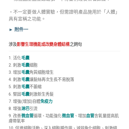
・不一定要做人體實驗，但需證明產品施用於「人體」
具有宣稱之功能。
► 附件一
涉及
影響生理機能或改變身體結構
之詞句
1. 活化
毛囊
2. 刺激
毛囊
細胞
3. 增加
毛囊
角質細胞增生
4. 刺激
毛囊
讓髮絲再次生長不易脫落
5. 刺激
毛囊
不萎縮
6. 堅固
毛囊
刺激新生秀髮
7. 增強(增加)自體
免疫力
8. 增強
淋巴
引流
9. 改善
微血管
循環、功能強化
微血管
、增加
血管
含氧量提高肌
膚帶氧率
10.
促進細胞活動、深入細胞膜作用
、減弱角化細胞、刺激細