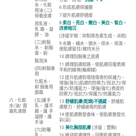
水、化粧
6.形成肌膚保護膜
用油 (二)
7.提升肌膚舒適度
保養皮膚
8.
柔白、亮白、嫩白、美白、皙白、
用乳液、
改善暗沉
乳 霜、凝
膠、 油
(涉違字眼：抑制黑色素生成、淡斑)
(三)剃鬍
9.水嫩、補水、鎖水、保水、保濕、
水、 剃鬍
使肌膚留住/維持水分
膏、剃
10.調理刮鬍後之皮膚
鬍泡沫
11.調理肌膚紋路、使肌膚回復柔順
(四)剃鬍後
平和的線條(輪廓線)
用
12.提升肌膚對環境傷害的保護力、
化粧水、
增強(強化)肌膚的防禦力/抵抗力/保
剃 鬍後用
護力/防護能力、增強(強化)表皮的
面霜
防禦力/抵抗力/保護力/防護能力
(五)護手
六、化粧
13.
舒緩肌膚(乾燥)不適感
、舒緩肌
乳、 護手
水/油/ 面
膚壓力、舒緩疲倦的肌膚
霜、護 手
霜乳液類
14.使肌膚散發香味、使肌膚散發光
凝膠、護
彩(采)
手油
15.
美化胸部肌膚
(涉違：豐胸)
(六)助曬
乳、
16.維持肌膚彈性、回復肌膚彈性、