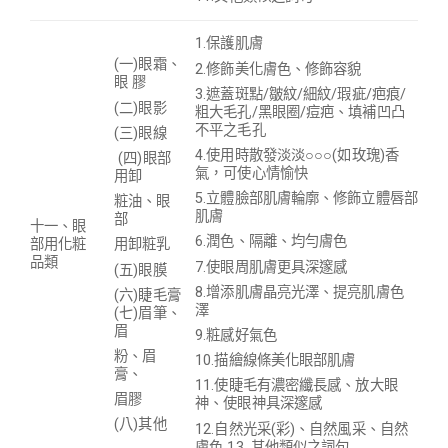
1.保護肌膚
(一)眼霜、
2.修飾美化膚色、修飾容貌
眼 膠
3.遮蓋斑點/皺紋/細紋/瑕疵/疤痕/
(二)眼影
粗大毛孔/黑眼圈/痘疤、填補凹凸
不平之毛孔
(三)眼線
4.使用時散發淡淡○○○(如玫瑰)香
(四)眼部
氣，可使心情愉快
用卸
5.立體臉部肌膚輪廓、修飾立體唇部
粧油、眼
肌膚
部
十一、眼
6.潤色、隔離、均勻膚色
用卸粧乳
部用化粧
品類
7.使眼周肌膚更具深邃感
(五)眼膜
8.增添肌膚晶亮光澤、提亮肌膚色
(六)睫毛膏
澤
(七)眉筆、
眉
9.粧感好氣色
粉、眉
10.描繪線條美化眼部肌膚
膏、
11.使睫毛有濃密纖長感、放大眼
眉膠
神、使眼神具深邃感
(八)其他
12.自然光采(彩)、自然風采、自然
膚色 13. 其他類似之詞句