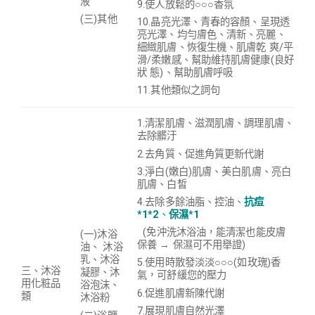
液
9.使人放鬆的○○○香氛
(三)其他
10.晶亮光澤、青春的容顏、呈現透
亮光澤、均勻膚色、清新、亮麗、
細緻肌膚、恢復生機、肌膚乾 爽/平
滑/柔嫩感、幫助維持肌膚健康(良好
狀 態)、
幫助肌膚呼吸
11.其他類似之詞句
1.清潔肌膚、滋潤肌膚、調理肌膚、
去除髒汙
2.去角質、促進角質更新代謝
3.淨白(嫩白)肌膚、美白肌膚、亮白
肌膚、白皙
4.去除多餘油脂、控油、
抗痘
*1*2
、
保濕*1
(免沖洗沐浴油，能清潔也能皮膚
(一)沐浴
保養 → 保濕可不用舉證)
油、 沐浴
乳、沐浴
5.使用時散發淡淡○○○(如玫瑰)香
三、
沐浴
凝膠、沐
氣，可舒緩您的壓力
用化粧品
浴泡沫、
6.促進肌膚新陳代謝
類
沐浴粉
7.展現肌膚自然光澤