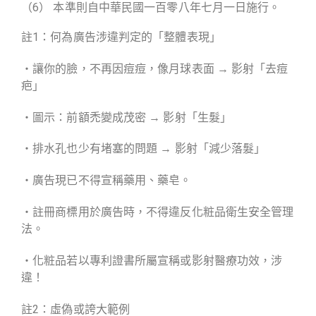
（6） 本準則自中華民國一百零八年七月一日施行。
註1：何為廣告涉違判定的「整體表現」
・讓你的臉，不再因痘痘，像月球表面 → 影射「去痘
疤」
・圖示：前額禿變成茂密 → 影射「生髮」
・排水孔也少有堵塞的問題 → 影射「減少落髮」
・廣告現已不得宣稱藥用、藥皂。
・註冊商標用於廣告時，不得違反化粧品衛生安全管理
法。
・化粧品若以專利證書所屬宣稱或影射醫療功效，涉
違！
註2：虛偽或誇大範例