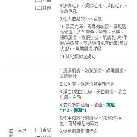
(二)浴鹽
8.
通暢毛孔、緊緻毛孔、淨化毛孔、
(三)其他
收斂毛孔
9.使人放鬆的○○○香氛
10.晶亮光澤、青春的容顏、呈現透
亮光澤、均勻膚色、清新、亮麗、
細緻肌膚、恢復生機、肌膚乾 爽/平
滑/柔嫩感、幫助維持肌膚健康(良好
狀 態)、
幫助肌膚呼吸
11.其他類似之詞句
1.清潔肌膚、滋潤肌膚、調理肌膚、
去除髒汙
2.去角質、促進角質更新代謝
3.淨白(嫩白)肌膚、美白肌膚、亮白
肌膚、白皙
4.去除多餘油脂、控油、
抗痘
*1*2
、
保濕*1
5.使用時散發淡淡○○○(如玫瑰)香
氣，可舒緩您的壓力
(一)香皂
6.促進肌膚新陳代謝
四、香皂
類