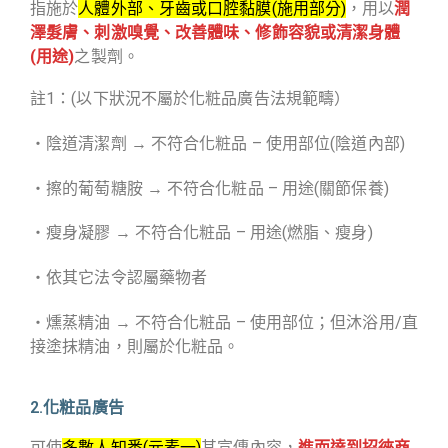
指施於
人體外部、牙齒或口腔黏膜(施用部分)
，用以
潤
澤髮膚、刺激嗅覺、改善體味、修飾容貌或清潔身體
(用途)
之製劑。
註1：(以下狀況不屬於化粧品廣告法規範疇）
・陰道清潔劑 → 不符合化粧品 – 使用部位(陰道內部)
・擦的葡萄糖胺 → 不符合化粧品 – 用途(關節保養)
・瘦身凝膠 → 不符合化粧品 – 用途(燃脂、瘦身)
・依其它法令認屬藥物者
・燻蒸精油 → 不符合化粧品 – 使用部位；但沐浴用/直
接塗抹精油，則屬於化粧品。
2.化粧品廣告
可使
多數人知悉(元素一)
其宣傳內容，
進而達到招徠商