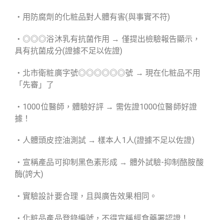
・用防腐劑的化粧品對人體有害(與事實不符)
・◎◎◎浴沐乳有抗菌作用 → 僅提出檢驗報告顯示，
具有抗菌成分(證據不足以佐證)
・北市衛粧廣字號◎◎◎◎◎◎號 → 現在化粧品不用
「先審」了
・1000位醫師，體驗好評 → 需佐證1000位醫師好證
據！
・人體頭皮控油測試 → 樣本人1人(證據不足以佐證)
・宣稱產品可抑制黑色素形成 → 體外試驗-抑制酪胺酸
酶(誇大)
・實驗設計要合理，且與廣告效果相同。
・化粧品產品登錄編號，不得宣稱經食藥署認證！