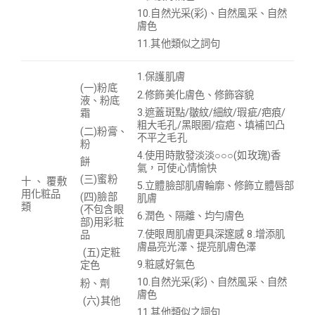
10.自然光采(彩)、自然風采、自然
膚色
11.其他類似之詞句
1.保護肌膚
(一)粉底
2.修飾美化膚色、修飾容貌
液、粉底
3.
遮蓋
斑點/皺紋/細紋/瑕疵/疤痕/
霜
粗大毛孔/黑眼圈/痘疤、填補凹凸
(二)粉膏、
不平之毛孔
粉
4.使用時散發淡淡○○○(如玫瑰)香
餅
氣，可使心情愉快
(三)蜜粉
十 、 覆敷
5.立體臉部肌膚輪廓、修飾立體唇部
用化粧品
(四)臉部
肌膚
類
(不包含眼
6.潤色、隔離、均勻膚色
部)用彩粧
7.使眼周肌膚更具深邃感 8.增添肌
品
膚晶亮光澤、提亮肌膚色澤
(五)定粧
9.粧感好氣色
定色
10.自然光采(彩)、自然風采、自然
粉、劑
膚色
(六)其他
11.其他類似之詞句