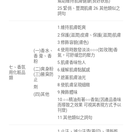
幫助維持肌膚健康(良好狀態)
25.緊俏、豐潤肌膚 26.其他類似之
詞句
1.維持肌膚乾爽
2.保護(滋潤)皮膚、保護(滋潤)肌膚
3.修飾容貌(膚色)
4.使用時散發淡淡○○○(如玫瑰)香
(一)香水、
氣，可舒緩您的壓力
香 膏、香
粉
5.肌膚香味怡人
七、香氛
(二)爽身粉
6.緩解肌膚黏膩感
用化粧品
(三)腋臭防
7.遮蓋肌膚油光
類
止
8.使肌膚呈現細緻
劑
9.掩飾體味
(四)其他
10.○○精油有著○○香氣(因產品香味
而導致之效果 可視其表現方式予以
刊登)
11.其他類似之詞句
1.止汗、減少汗漬(黃印)、清新乾