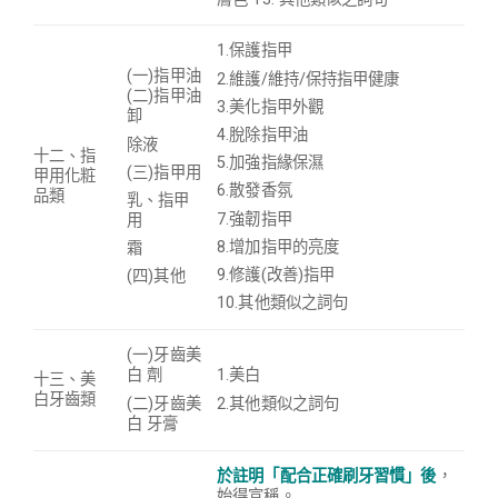
1.保護指甲
(一)指甲油
2.維護/維持/保持指甲健康
(二)指甲油
3.美化指甲外觀
卸
4.脫除指甲油
除液
十二、指
5.加強指緣保濕
(三)指甲用
甲用化粧
6.散發香氛
品類
乳、指甲
7.強韌指甲
用
8.增加指甲的亮度
霜
9.
修護(改善)指甲
(四)其他
10.其他類似之詞句
(一)牙齒美
白 劑
1.美白
十三、美
白牙齒類
(二)牙齒美
2.其他類似之詞句
白 牙膏
於註明「配合正確刷牙習慣」後
，
始得宣稱。