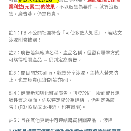
業利益(元素二)的效果
，不以販售為要件 → 就算沒販
售，廣告涉，仍需負責。
註1：FB 不公開社團符合『可使多數人知悉』，若貼文
涉違則會被罰！
註2：廣告若無廠牌名稱、產品名稱，但留有聯擊方式
可購得相關產品 → 仍判定為廣告。
註3：開目開放Call in，觀眾分享涉違，主持人若未防
止，也需負責(官網評論亦同)。
註4：健康新知與化粧品廣告，刊登於同一版面或具連
續性質之版面，佐以特定成分為鏈結 → 仍判定為廣
告！(FB/IG 貼文太接近，也有風險)。
註5：且在其他頁籤中可連結購買相關產品 → 涉違