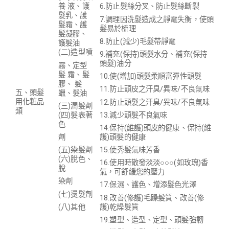
6.防止髮絲分叉、防止髮絲斷裂
養 液、護
髮乳、護
7.調理因洗髮造成之靜電失衡，使頭
髮霜、護
髮易於梳理
髮凝膠、
8.防止(減少)毛髮帶靜電
護髮油
(二)造型噴
9.補充(保持)頭髮水分、補充(保持
頭髮)油分
霧、定型
髮 霜、髮
10.使(增加)頭髮柔順富彈性頭髮
膠、 髮
11.防止頭皮之汗臭/異味/不良氣味
五、頭髮
蠟、髮油
用化粧品
12.防止頭髮之汗臭/異味/不良氣味
(三)潤髮劑
類
13.減少頭髮不良氣味
(四)髮表著
色
14.保持(維護)頭皮的健康、保持(維
護)頭髮的健康
劑
15.使秀髮氣味芳香
(五)染髮劑
(六)脫色、
16.使用時散發淡淡○○○(如玫瑰)香
脫
氣，可舒緩您的壓力
染劑
17.保濕、護色、增添髮色光澤
(七)燙髮劑
18.改善(修護)毛躁髮質、改善(修
護)乾燥髮質
(八)其他
19.塑型、造型、定型、
頭髮強韌