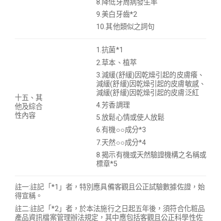
8.
降低牙周病發生率
9.美白牙齒*2
10.其他類似之詞句
1.抗菌*1
2.草本、植萃
3.減緩(舒緩)因乾燥引起的皮膚癢、
減緩(舒緩)因乾燥引起的皮膚敏感、
減緩(舒緩)因乾燥引起的皮膚泛紅
十五、其
4.芳香調理
他及綜合
性內容
5.放鬆心情或使人放鬆
6.有機○○成分*3
7.天然○○成分*4
8.揭示有機或天然驗證機構之名稱或
標章*5
註一:註記「*1」者，特別應具備客觀且公正試驗數據佐證，始
得宣稱。
註二:註記「*2」者，於本法施行之日起五年後，須符合化粧品
產品資訊檔案管理辦法規定，其中應包括客觀且公正科學性佐