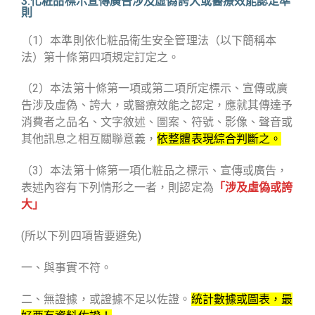
3.化粧品標示宣傳廣告涉及虛偽誇大或醫療效能認定準
則
（1）本準則依化粧品衛生安全管理法（以下簡稱本
法）第十條第四項規定訂定之。
（2）本法第十條第一項或第二項所定標示、宣傳或廣
告涉及虛偽、誇大，或醫療效能之認定，應就其傳達予
消費者之品名、文字敘述、圖案、符號、影像、聲音或
其他訊息之相互關聯意義，
依
整體表現綜合判斷
之。
（3）本法第十條第一項化粧品之標示、宣傳或廣告，
表述內容
有下列情形之一者
，則認定為
「
涉及虛偽或誇
大
」
(所以下列四項皆要避免)
一、與事實不符。
二、無證據，或證據不足以佐證。
統計數據或圖表，最