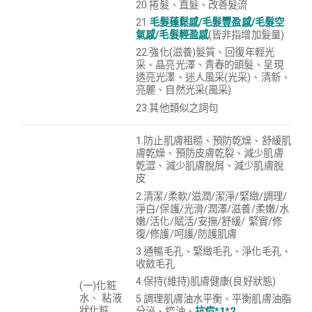
20.捲髮、直髮、改善髮流
21.
毛髮蓬鬆感/毛髮豐盈感/毛髮空
氣感/毛髮輕盈感
(皆非指增加髮量)
22.強化(滋養)髮質、回復年輕光
采、晶亮光澤、青春的頭髮、呈現
透亮光澤、迷人風采(光采)、清新、
亮麗、自然光采(風采)
23.其他類似之詞句
1.防止肌膚粗糙、預防乾燥、舒緩肌
膚乾燥、預防皮膚乾裂、減少肌膚
乾澀、
減少肌膚脫屑
、
減少肌膚脫
皮
2.清潔/柔軟/滋潤/潔淨/緊緻/調理/
淨白/保護/光滑/潤澤/滋養/柔嫩/水
嫩/活化/賦活/安撫/舒緩/ 緊實/修
復/修護/呵護/防護肌膚
3.
通暢毛孔、緊緻毛孔、淨化毛孔、
收斂毛孔
4.保持(維持)肌膚健康(良好狀態)
(一)化粧
水、 粘液
5.調理肌膚油水平衡、平衡肌膚油脂
狀化粧
分泌、控油、
抗痘*1*2