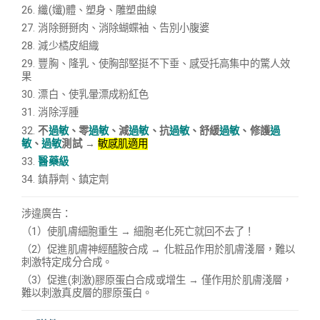
26.
纖(孅)體
、塑身、
雕塑曲線
27. 消除掰掰肉、消除蝴蝶袖、告別小腹婆
28. 減少橘皮組織
29. 豐胸、隆乳、使胸部堅挺不下垂、感受托高集中的驚人效
果
30. 漂白、使乳暈漂成粉紅色
31.
消除浮腫
32.
不
過敏
、零
過敏
、減
過敏
、抗
過敏
、舒緩
過敏
、修護
過
敏
、
過敏
測試
→
敏感肌適用
33.
醫藥級
34. 鎮靜劑、鎮定劑
涉違廣告：
（1）使肌膚細胞重生 → 細胞老化死亡就回不去了！
（2）促進肌膚神經醯胺合成 → 化粧品作用於肌膚淺層，難以
刺激特定成分合成。
（3）促進(刺激)膠原蛋白合成或增生 → 僅作用於肌膚淺層，
難以刺激真皮層的膠原蛋白。