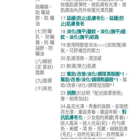
恢復肌膚彈性、使肌膚有光澤、使
助曬霜、
肌膚由內而外恢復光澤亮麗
助 曬凝
膠、助 曬
17.
延緩(防止)肌膚老化
、
延緩(防
油
止)肌膚衰老
(七)防曬
18.
淡化(撫平)皺紋、淡化(撫平)細
乳、 防曬
紋、淡化(撫平)紋路
霜、防 曬
19.使用時散發淡淡○○○(如玫瑰)香
凝膠、防
氣，可舒緩您的壓力
曬油
20.肌膚清爽、清涼感
(八)糊狀
21.飽滿(彈力)肌膚
(泥 膏狀)
面膜
22.
幫助/改善/淡化/調理黑眼圈*1
、
幫助/改善/淡化/調理熊貓眼*1
、幫
(九)面膜
助/改善/淡化/調理泡泡眼*1
(十)其他
23.
俏顏
(
於註明「配合按摩使用」
後
，始得加註)
24.晶亮光澤、青春的容顏、呈現透
亮光澤、重返青春、重返年輕、
對
抗肌膚老化
、少女般的美麗(青春)、
迷人風采、迷人光采(彩)、均勻膚
色、美體、清 新、亮麗、細緻肌膚
(毛孔)、自然光采(彩)、自然風采、