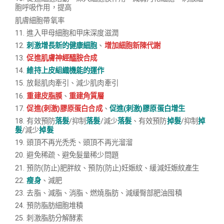
胞呼吸作用，
提高
肌膚細胞帶氧率
11. 進入甲母細胞和甲床深度滋潤
12.
刺激增長新的健康細胞
、
增加細胞新陳代謝
13.
促進肌膚神經醯胺合成
14.
維持上皮組織機能的運作
15. 放鬆肌肉牽引、減少肌肉牽引
16.
重建皮脂膜
、
重建角質層
17.
促進(刺激)膠原蛋白合成
、
促進(刺激)膠原蛋白增生
18.
有效預防
落髮
/抑制
落髮
/減少
落髮
、有效預防
掉髮
/抑制
掉
髮
/減少
掉髮
19.
頭頂不再光禿禿、頭頂不再光溜溜
20.
避免稀疏、避免髮量稀少問題
21. 預防(防止)肥胖紋、預防(防止)妊娠紋、緩減妊娠紋產生
22.
瘦身
、減肥
23. 去脂、減脂、消脂、
燃燒脂肪
、減緩臀部肥油囤積
24. 預防脂肪細胞堆積
25. 刺激脂肪分解酵素