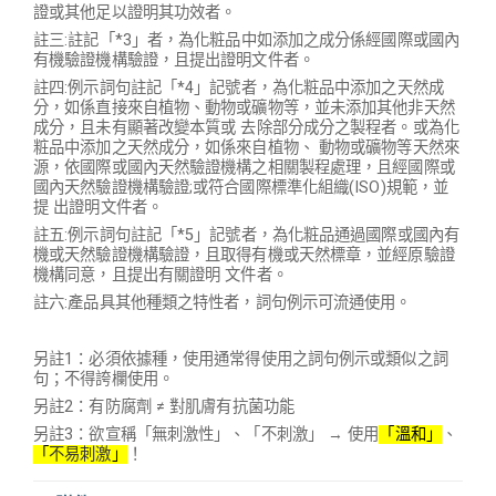
證或其他足以證明其功效者。
註三:註記「*3」者，為化粧品中如添加之成分係經國際或國內
有機驗證機構驗證，且提出證明文件者。
註四:例示詞句註記「*4」記號者，為化粧品中添加之天然成
分，如係直接來自植物、動物或礦物等，並未添加其他非天然
成分，且未有顯著改變本質或 去除部分成分之製程者。或為化
粧品中添加之天然成分，如係來自植物、 動物或礦物等天然來
源，依國際或國內天然驗證機構之相關製程處理，且經國際或
國內天然驗證機構驗證;或符合國際標準化組織(ISO)規範，並
提 出證明文件者。
註五:例示詞句註記「*5」記號者，為化粧品通過國際或國內有
機或天然驗證機構驗證，且取得有機或天然標章，並經原驗證
機構同意，且提出有關證明 文件者。
註六:產品具其他種類之特性者，詞句例示可流通使用。
另註1：必須依據種，使用通常得使用之詞句例示或類似之詞
句；不得誇欄使用。
另註2：有防腐劑 ≠ 對肌膚有抗菌功能
另註3：欲宣稱「無刺激性」、「不刺激」 → 使用
「
溫和
」
、
「
不易刺激
」
！