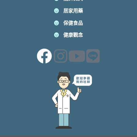
（甘草、優碘…）
居家用藥
不少民眾會選購喉嚨噴劑或喉糖，藉此緩解癢痛不適，但你真的有選
擇合適的產品嗎？本文將重點整理市售藥用喉嚨噴劑與喉糖的成分，
保健食品
讓你輕鬆擺脫喉嚨痛。
健康觀念
Read More »