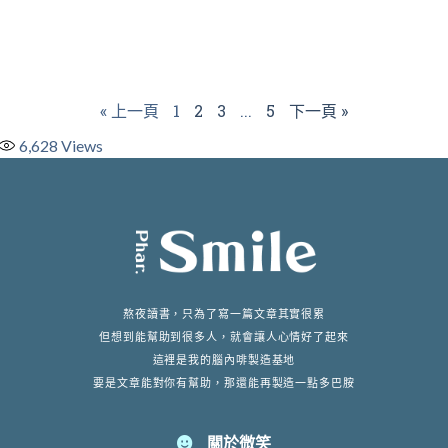
Read More »
« 上一頁
1
2
3
...
5
下一頁 »
6,628
Views
熬夜讀書，只為了寫一篇文章其實很累
但想到能幫助到很多人，就會讓人心情好了起來
這裡是我的腦內啡製造基地
要是文章能對你有幫助，那還能再製造一點多巴胺
關於微笑
喉嚨發炎吃什麼？藥師解析 6 種喉糖、喉噴劑成分