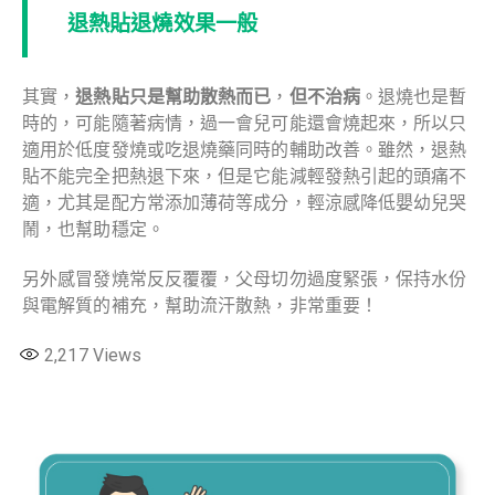
退熱貼退燒效果一般
其實，
退熱貼只是幫助散熱而已
，
但不治病
。退燒也是暫
時的，可能隨著病情，過一會兒可能還會燒起來，所以只
適用於低度發燒或吃退燒藥同時的輔助改善。雖然，退熱
貼不能完全把熱退下來，但是它能減輕發熱引起的頭痛不
適，尤其是配方常添加薄荷等成分，輕涼感降低嬰幼兒哭
鬧，也幫助穩定。
另外感冒發燒常反反覆覆，父母切勿過度緊張，保持水份
與電解質的補充，幫助流汗散熱，非常重要！
2,217
Views