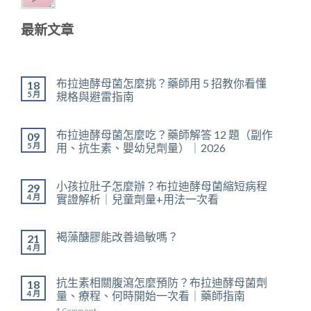
最新文章
布拉迪酵母菌怎麼挑？藥師用 5 招教你看懂
18
5 月
規格與避雷指南
布拉迪酵母菌怎麼吃？藥師解答 12 題（副作
09
5 月
用、抗生素、嬰幼兒劑量）｜2026
小孩拉肚子怎麼辦？布拉迪酵母菌縮短病程
29
4 月
實證解析｜兒童劑量+用法一次看
褐藻醣膠能改善過敏嗎？
21
4 月
抗生素相關腹瀉怎麼預防？布拉迪酵母菌劑
18
4 月
量、療程、何時開始一次看｜藥師指南
1
Comment