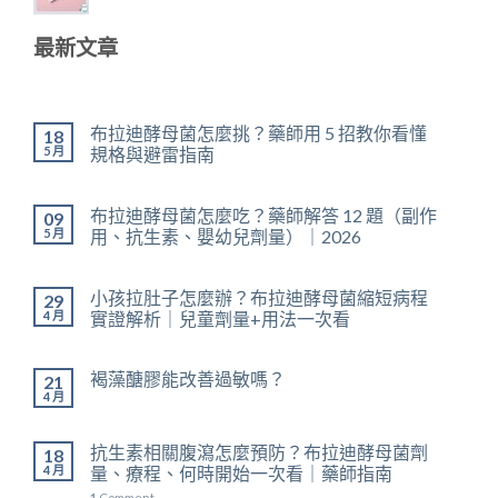
最新文章
布拉迪酵母菌怎麼挑？藥師用 5 招教你看懂
18
5 月
規格與避雷指南
布拉迪酵母菌怎麼吃？藥師解答 12 題（副作
09
5 月
用、抗生素、嬰幼兒劑量）｜2026
小孩拉肚子怎麼辦？布拉迪酵母菌縮短病程
29
4 月
實證解析｜兒童劑量+用法一次看
褐藻醣膠能改善過敏嗎？
21
4 月
抗生素相關腹瀉怎麼預防？布拉迪酵母菌劑
18
4 月
量、療程、何時開始一次看｜藥師指南
1
Comment