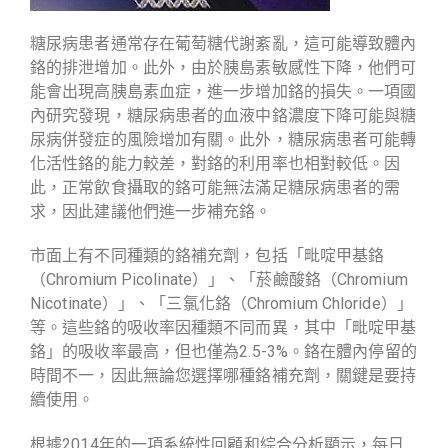
糖尿病患者通常存在葡萄糖代謝紊亂，這可能導致體內
鉻的排泄增加。此外，由於胰島素敏感性下降，他們可
能會出現高胰島素血症，進一步增加鉻的損失。一項國
內研究發現，糖尿病患者的血液中鉻濃度下降可能與糖
尿病併發症的風險增加有關。此外，糖尿病患者可能轉
化活性鉻的能力較差，對鉻的利用率也相對較低。因
此，正常飲食攝取的鉻可能無法滿足糖尿病患者的需
求，因此建議他們進一步補充鉻。
市面上有不同種類的鉻補充劑，包括「毗啶甲基鉻
（Chromium Picolinate）」、「菸鹼酸鉻（Chromium
Nicotinate）」、「三氯化鉻（Chromium Chloride）」
等。這些鉻的吸收率因種類不同而異，其中「毗啶甲基
鉻」的吸收率最高，但也僅為2.5-3%。鉻在體內停留的
時間不一，因此無論您選擇哪種鉻補充劑，關鍵是要持
續使用。
根據2014年的一項系統性回顧和綜合分析顯示，每日