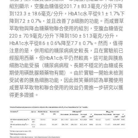
組別顯示，空腹血糖值從201.7 ± 83.3毫克/分升下降
到123.3 ± 18.6毫克/分升，HbA1c水平從9.1 ± 1.7%下
降到7.2 ± 0.7%，並且改善了β細胞的功能。而咸豐草
萃取物與降血糖藥物聯合使用的組別，空腹血糖值從
220 ± 70.9毫克/分升下降到150 ± 51.3毫克/分升，
HbA1c水平從8.6 ± 0.6%降至7.7 ± 0.7%。然而，值得
注意的是，併用組的糖尿病病史較長，且在實驗前已
經服用西藥，但HbA1c水平仍然較高，這可能與胰島
細胞功能受損（糖尿病病程、長期不穩定的血糖或長
期使用磺酰脲類藥物有關）。由於實驗一開始未檢測
受試者的胰島細胞功能，因此微笑藥師認為單獨使用
咸豐草萃取物和聯合使用的效益仍需進一步研究以獲
得更多證據。