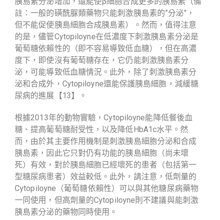
胰島素分泌增加，還能使β細胞合成更多的胰島素（備
註：一般的磺酰脲類藥物只能刺激胰島素的”分泌”，
但不能促使胰島細胞合成胰島素）。然而，值得注意
的是，儘管Cytopiloyne在低濃度下刺激胰島素分泌是
葡萄糖依賴性的（即不容易導致低血糖），但在高濃
度下，即使沒有葡萄糖存在，它仍能刺激胰島素分
泌，可能導致低血糖情況。此外，除了刺激胰島素分
泌和合成外，Cytopiloyne還能保護胰島細胞，減緩糖
尿病的進展【13】。
根據2013年的動物實驗，Cytopiloyne能降低餐後血
糖、提高葡萄糖耐受性，以及降低HbA1c水平。然
而，由於其主要作用機制是刺激胰島細胞分泌和合成
胰島素，因此它只對仍有功能的胰島細胞（尚未壞
死）有效，對於胰島細胞已經壞死的患者（包括第一
型糖尿病患者）效益較低。此外，請注意，低劑量的
Cytopiloyne（葡萄糖依賴性）可以與其他糖尿病藥物
一同使用，但高劑量的Cytopiloyne則不建議與能刺激
胰島素分泌的藥物同時使用。