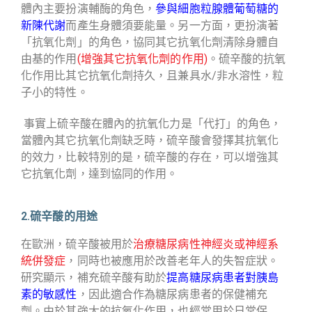
體內主要扮演輔酶的角色，
參與細胞粒腺體葡萄糖的
新陳代謝
而產生身體須要能量。另一方面，更扮演著
「抗氧化劑」的角色，協同其它抗氧化劑清除身體自
由基的作用
(增強其它抗氧化劑的作用)
。硫辛酸的抗氧
化作用比其它抗氧化劑持久，且兼具水/非水溶性，粒
子小的特性。
事實上硫辛酸在體內的抗氧化力是「代打」的角色，
當體內其它抗氧化劑缺乏時，硫辛酸會發擇其抗氧化
的效力，比較特別的是，硫辛酸的存在，可以增強其
它抗氧化劑，達到協同的作用。
2.硫辛酸的用途
在歐洲，硫辛酸被用於
治療糖尿病性神經炎或神經系
統併發症
，同時也被應用於改善老年人的失智症狀。
研究顯示，補充硫辛酸有助於
提高糖尿病患者對胰島
素的敏感性
，因此適合作為糖尿病患者的保健補充
劑。由於其強大的抗氧化作用，也經常用於日常保