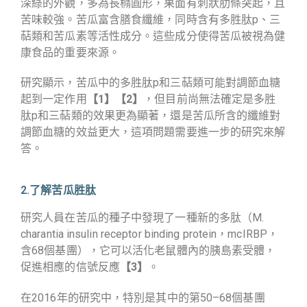
深綠的外觀，多為長橢圓形，果面有刺狀肋條突起，且
苦味較強。苦瓜富含膳食纖維，同時含有多胜肽p、三
萜類和苦瓜素等活性成分。這些成分使得苦瓜被視為健
康食品的重要來源。
研究顯示，苦瓜中的多胜肽p和三萜類可能對調節血糖
起到一定作用
【1】【2】
，但目前尚無法確定是多胜
肽p和三萜類的效果更為顯著，還是苦瓜所含的纖維對
調節血糖的效益更大，這項問題需要進一步的研究來解
答。
2.了解苦瓜胜肽
研究人員在苦瓜的種子中發現了一種新的多肽（M.
charantia insulin receptor binding protein，mcIRBP，
含68個基團），它可以活化老鼠體內的胰島素受體，
促進相應的信號反應
【3】
。
在2016年的研究中，特別是其中的第50–68個基團