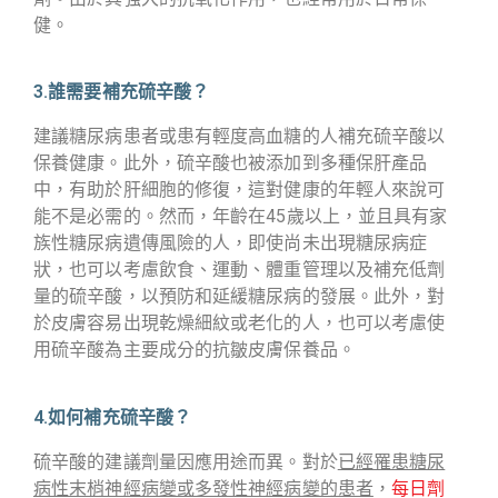
健。
3.誰需要補充硫辛酸？
建議糖尿病患者或患有輕度高血糖的人補充硫辛酸以
保養健康。此外，硫辛酸也被添加到多種保肝產品
中，有助於肝細胞的修復，這對健康的年輕人來說可
能不是必需的。然而，年齡在45歲以上，並且具有家
族性糖尿病遺傳風險的人，即使尚未出現糖尿病症
狀，也可以考慮飲食、運動、體重管理以及補充低劑
量的硫辛酸，以預防和延緩糖尿病的發展。此外，對
於皮膚容易出現乾燥細紋或老化的人，也可以考慮使
用硫辛酸為主要成分的抗皺皮膚保養品。
4.如何補充硫辛酸？
硫辛酸的建議劑量因應用途而異。對於
已經罹患糖尿
病性末梢神經病變或多發性神經病變的患者
，
每日劑