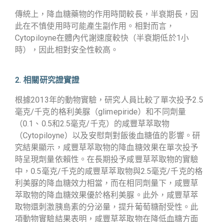
傳統上，降血糖藥物的作用時間較長，半衰期長，因
此在不慎使用時可能產生副作用。相對而言，
Cytopiloyne在體內代謝速度較快（半衰期低於1小
時），因此相對安全性較高。
2. 相關研究證實證
根據2013年的動物實驗，研究人員比較了單次投予2.5
毫克/千克的格利美脲（glimepiride）和不同劑量
（0.1、0.5和2.5毫克/千克）的咸豐草萃取物
（Cytopiloyne）以及安慰劑對飯後血糖值的影響。研
究結果顯示，咸豐草萃取物的降血糖效果在單次投予
時呈現劑量依賴性。在長期投予咸豐草萃取物的實驗
中，0.5毫克/千克的咸豐草萃取物與2.5毫克/千克的格
利美脲的降血糖效力相當，而在相同劑量下，咸豐草
萃取物的降血糖效果優於格利美脲。此外，咸豐草萃
取物還刺激胰島素的分泌量，提升葡萄糖耐受性。此
項動物實驗結果表明，咸豐草萃取物在降低血糖方面