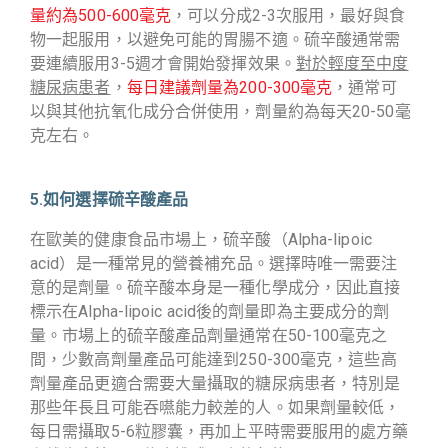
量約為500-600毫克
，可以分成2-3次服用，最好與食
物一起服用，以避免可能的胃腸不適。
硫辛酸通常需
要連續服用3-5週才會開始發揮效果。
對於輕度至中度
糖尿病患者
，
每日建議劑量為200-300毫克
，通常可
以與其他抗氧化成分合併使用，劑量約為每天20-50毫
克左右。
5.如何選擇硫辛酸產品
在歐美的健康食品市場上，硫辛酸（Alpha-lipoic
acid）是一種常見的營養補充品。選擇時唯一需要注
意的是劑量。硫辛酸本身是一種化學成分，因此直接
標示在Alpha-lipoic acid後的劑量即為主要成分的劑
量。市場上的硫辛酸產品劑量通常在50-100毫克之
間，少數高劑量產品可能達到250-300毫克，這些高
劑量產品更適合需要大量攝取的糖尿病患者，特別是
那些年長且可能吞嚥能力較差的人。如果劑量較低，
每日需攝取5-6粒膠囊，再加上平時需要服用的處方藥