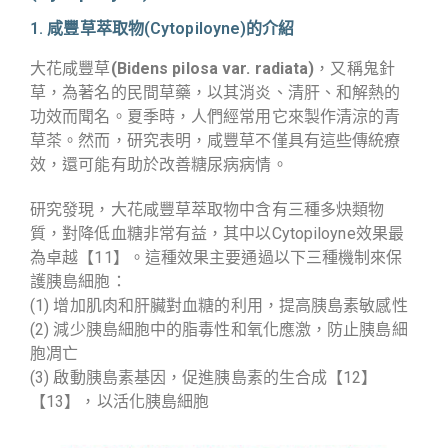
1. 咸豐草萃取物(Cytopiloyne)的介紹
大花咸豐草
(Bidens pilosa var. radiata)
，又稱鬼針
草，為著名的民間草藥，以其消炎、清肝、和解熱的
功效而聞名。夏季時，人們經常用它來製作清涼的青
草茶。然而，研究表明，咸豐草不僅具有這些傳統療
效，還可能有助於改善糖尿病病情。
研究發現，大花咸豐草萃取物中含有三種多炔類物
質，對降低血糖非常有益，其中以Cytopiloyne效果最
為卓越【11】。這種效果主要通過以下三種機制來保
護胰島細胞：
(1) 增加肌肉和肝臟對血糖的利用，提高胰島素敏感性
(2) 減少胰島細胞中的脂毒性和氧化應激，防止胰島細
胞凋亡
(3) 啟動胰島素基因，促進胰島素的生合成【12】
【13】，以活化胰島細胞