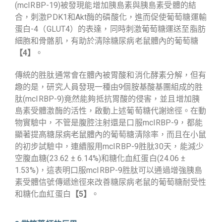
(mcIRBP-19)被發現能增加胰島素與胰島素受體的結
合，刺激PDK1和Akt酶的磷酸化，進而促使葡萄糖運輸
蛋白-4（GLUT4）的表達，同時刺激葡萄糖運送至脂肪
細胞和骨骼肌，有助於清除糖尿病老鼠體內的葡萄糖
【4】
。
傳統的胜肽通常會在體內被胃酸和消化酵素分解，但有
趣的是，研究人員發現一種由9個胺基酸基團組成的胜
肽(mcIRBP-9)竟然能夠抵抗胃酸的侵害，並且增加胰
島素受體激酶的活性，啟動上述葡萄糖代謝途徑。在動
物實驗中，不管是腹腔注射還是口服mcIRBP-9，都能
顯著提高糖尿病老鼠體內的葡萄糖清除率，而且在小鼠
的初步試驗中，連續服用mcIRBP-9胜肽30天，能減少
空腹血糖(23.62 ± 6.14%)和糖化血紅蛋白(24.06 ±
1.53%)，這表明口服mcIRBP-9胜肽可以通過增強胰島
素受體信號傳遞途徑來改善糖尿病老鼠的葡萄糖耐受性
和糖化血紅蛋白
【5】
。