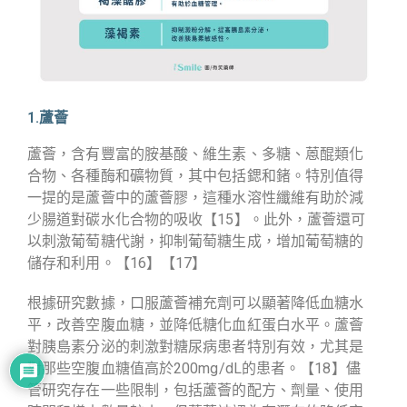
1.蘆薈
蘆薈，含有豐富的胺基酸、維生素、多糖、蒽醌類化
合物、各種酶和礦物質，其中包括鍶和鍺。特別值得
一提的是蘆薈中的蘆薈膠，這種水溶性纖維有助於減
少腸道對碳水化合物的吸收
【15】
。此外，蘆薈還可
以刺激葡萄糖代謝，抑制葡萄糖生成，增加葡萄糖的
儲存和利用。
【16】【17】
根據研究數據，口服蘆薈補充劑可以顯著降低血糖水
平，改善空腹血糖，並降低糖化血紅蛋白水平。蘆薈
對胰島素分泌的刺激對糖尿病患者特別有效，尤其是
對那些空腹血糖值高於200mg/dL的患者。
【18】
儘
管研究存在一些限制，包括蘆薈的配方、劑量、使用