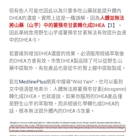
但有些人可能也因此以為只要多吃山藥就能提升體內
DHEA的濃度。實際上這是一種誤解，因為
人體並無法
將山藥（山芋）中的薯蕷皂甘素轉化成DHEA
【3】
。
因此單純食用野生山芋或薯蕷皂甘素無法有效提升血液
中的DHEA-S​。
若要達到增加DHEA濃度的效果，必須服用經過萃取後
的DHEA方會有效。市售DHEA製品除了可以從野生山
藥中提取外，有些產品也是從牛的腎上腺中提取製成。
若在
MedlinePlus
網頁中搜尋”Wild Yam”，也可以看到
文中很清楚地表示：人體無法將薯蕷皂甘素(diosgenin)
轉化成DHEA。也就是說，如果你服用的DHEA產品僅
是野生山芋的萃取物，而非經過化學轉化成DHEA的
話，根本無法提升體內的DHEA-S含量。