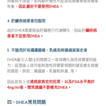
劑量尚不清楚，若再額外補充可能造成過量導致賀爾蒙
失衡，
因此最好不要使用DHEA。
4. 肝臟疾病患者勿服用
由於DHEA需要經由肝臟進行代謝轉化，因此肝
臟疾病
患者不宜使用DHEA。
5. 不適用於有攝護腺癌、乳癌和卵巢癌家族史者
DHEA最引人關注的問題之一是其轉化為性荷爾蒙的能
力，這理論上就可能刺激性荷爾蒙相關的器官產生病變
的風險，例如：攝護腺、乳腺和卵巢…等。
因此若有上述
癌病家族史的民眾，以及PSA水平高於
4ng/ml者，微笑建議不要補充DHEA。
四、DHEA常見問題