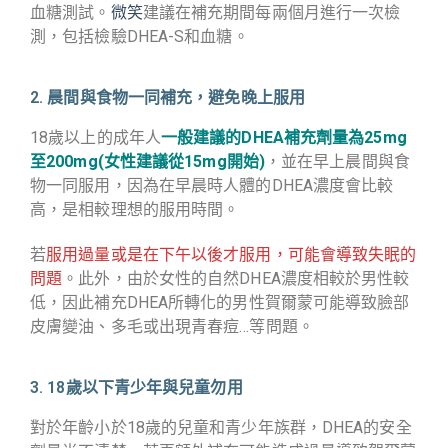
血糖測試。
微笑
建議在補充期間每兩個月進行一次檢
測，包括檢驗DHEA-S和血糖。
2. 晨間與食物一同補充，避免晚上服用
18歲以上的成年人
一般建議的DHEA補充劑量為25mg
至200mg(女性建議從15mg開始)
，並在早上晨間與食
物一同服用，因為在早晨時人體的DHEA濃度會比較
高，是相較理想的服用時間。
若
服用過量或是在下午以後才服用，可能會導致失眠的
問題
。此外，由於女性的自然DHEA濃度相較於男性較
低，因此補充DHEA所轉化的男性賀爾蒙可能導致臉部
皮膚變油、多毛或出現青春痘…等問題。
3. 18歲以下青少年與兒童勿用
對於年齡小於18歲的兒童和青少年族群，DHEA的安全