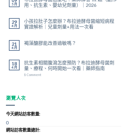
09
5 月
用、抗生素、嬰幼兒劑量）｜2026
小孩拉肚子怎麼辦？布拉迪酵母菌縮短病程
29
4 月
實證解析｜兒童劑量+用法一次看
褐藻醣膠能改善過敏嗎？
21
4 月
抗生素相關腹瀉怎麼預防？布拉迪酵母菌劑
18
4 月
量、療程、何時開始一次看｜藥師指南
1
Comment
瀏覽人次
今天網站訪客數量:
0
網站訪客數量總計: