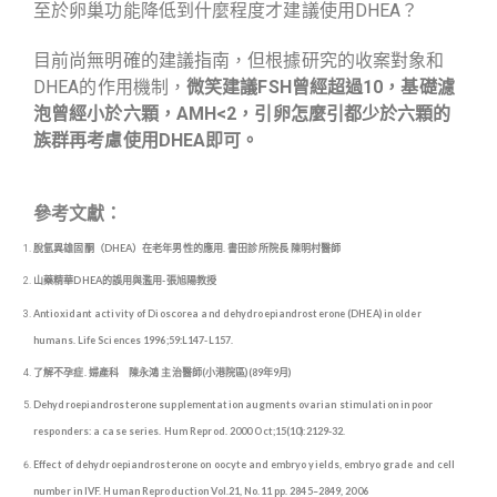
至於卵巢功能降低到什麼程度才建議使用DHEA？
目前尚無明確的建議指南，但根據研究的收案對象和
DHEA的作用機制，
微笑建議
FSH曾經超過10，基礎濾
泡曾經小於六顆，AMH<2，引卵怎麼引都少於六顆的
族群再考慮使用DHEA即可
。
參考文獻：
脫氫異雄固酮（DHEA）在老年男性的應用.
書田診所院長 陳明村醫師
山藥精華DHEA的誤用與濫用
-張旭陽教授
Antioxidant activity of Dioscorea and dehydroepiandrosterone (DHEA) in older
humans. Life Sciences 1996;59:L147-L157.
了解不孕症. 婦產科 陳永鴻 主治醫師(小港院區)(89年9月)
Dehydroepiandrosterone supplementation augments ovarian stimulation in poor
responders: a case series. Hum Reprod. 2000 Oct;15(10):2129-32.
Effect of dehydroepiandrosterone on oocyte and embryo yields, embryo grade and cell
number in IVF. Human Reproduction Vol.21, No.11 pp. 2845–2849, 2006