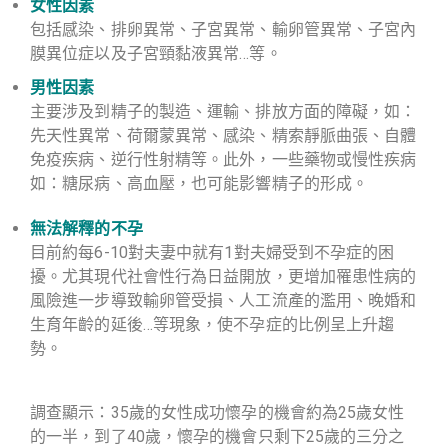
女性因素
包括感染、排卵異常、子宮異常、輸卵管異常、子宮內
膜異位症以及子宮頸黏液異常…等。
男性因素
主要涉及到精子的製造、運輸、排放方面的障礙，如：
先天性異常、荷爾蒙異常、感染、精索靜脈曲張、自體
免疫疾病、逆行性射精等。此外，一些藥物或慢性疾病
如：糖尿病、高血壓，也可能影響精子的形成。
無法解釋的不孕
目前約每6-10對夫妻中就有1對夫婦受到不孕症的困
擾。尤其現代社會性行為日益開放，更增加罹患性病的
風險進一步導致輸卵管受損、人工流產的濫用、晚婚和
生育年齡的延後…等現象，使不孕症的比例呈上升趨
勢。
調查顯示：35歲的女性成功懷孕的機會約為25歲女性
的一半，到了40歲，懷孕的機會只剩下25歲的三分之