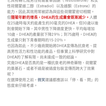
它具有轉化成男性荷爾蒙睪固酮（Testosterone）和女
性荷爾蒙雌二醇（Estradiol）以及雌酮（Estrone）的
能力，因此其效用常被認為與這些荷爾蒙密切相關。
但
隨著年齡的增長，DHEA的生成量會逐漸減少。
人體
在25歲時每天約能產生約30毫克的DHEA，但30歲以後
則會開始下降，其中男性下降速度更快，平均每增加
10歲，DHEA的產量就下降29％；到75歲時，DHEA的
生成量只剩下青春期時的15-20％。
也因為如此，不少廠商開始將DHEA宣傳為抗衰老、提
高男性活力和性功能的產品。但事實上科學研究中對
DHEA的了解有限，尚未達成一致的結論。
究竟DHEA是否真的是一種抗衰老的神奇藥物、荷爾蒙
的奠基石，或者不過是被過度包裝宣傳而跨大了效果
呢？
在選擇使用之前，
微笑
建議都應該以「停、看、問」的
態度來仔細考慮。