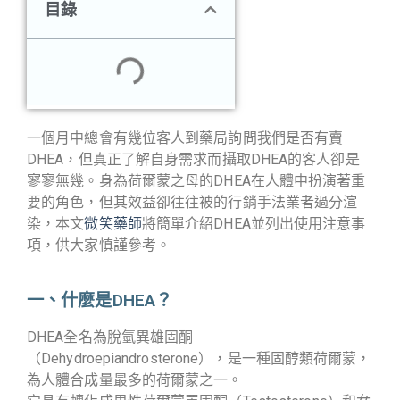
目錄
一個月中總會有幾位客人到藥局詢問我們是否有賣
DHEA，但真正了解自身需求而攝取DHEA的客人卻是
寥寥無幾。身為荷爾蒙之母的DHEA在人體中扮演著重
要的角色，但其效益卻往往被的行銷手法業者過分渲
染，本文
微笑藥師
將簡單介紹DHEA並列出使用注意事
項，供大家慎謹參考。
一、什麼是DHEA？
DHEA全名為脫氫異雄固酮
（Dehydroepiandrosterone），是一種固醇類荷爾蒙，
為人體合成量最多的荷爾蒙之一。